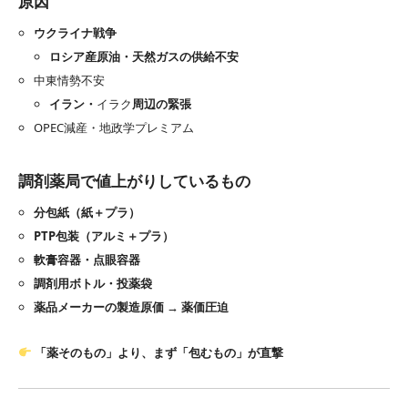
原因
ウクライナ戦争
ロシア産原油・天然ガスの供給不安
中東情勢不安
イラン・
イラク
周辺の緊張
OPEC減産・地政学プレミアム
調剤薬局で値上がりしているもの
分包紙（紙＋プラ）
PTP包装（アルミ＋プラ）
軟膏容器・点眼容器
調剤用ボトル・投薬袋
薬品メーカーの製造原価 → 薬価圧迫
「薬そのもの」より、まず「包むもの」が直撃