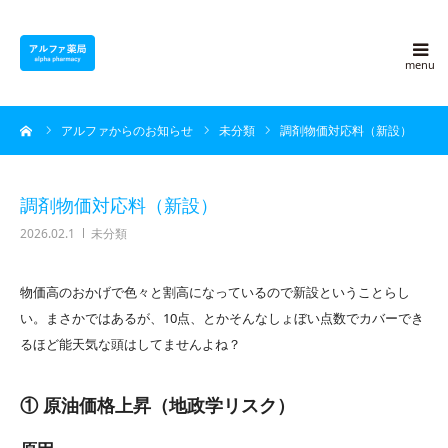
アルファ薬局について
ーム
アルファからのお知らせ
未分類
調剤物価対応料（新設）
採用情報
よくある質問
調剤物価対応料（新設）
2026.02.1
未分類
アルファ豆知識
物価高のおかげで色々と割高になっているので新設ということらし
ブログ
い。まさかではあるが、10点、とかそんなしょぼい点数でカバーでき
るほど能天気な頭はしてませんよね？
会社概要
① 原油価格上昇（地政学リスク）
お問い合わせ