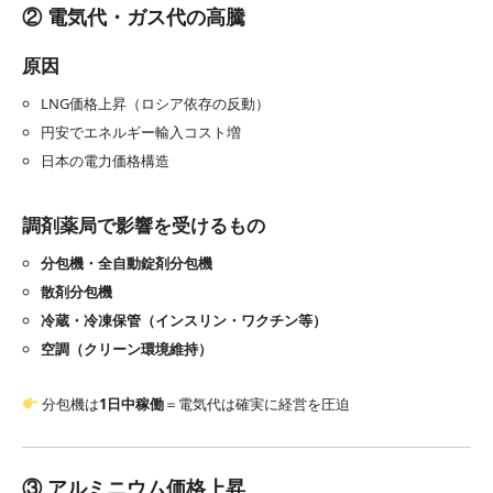
② 電気代・ガス代の高騰
原因
LNG価格上昇（ロシア依存の反動）
円安でエネルギー輸入コスト増
日本の電力価格構造
調剤薬局で影響を受けるもの
分包機・全自動錠剤分包機
散剤分包機
冷蔵・冷凍保管（インスリン・ワクチン等）
空調（クリーン環境維持）
分包機は
1日中稼働
＝電気代は確実に経営を圧迫
③ アルミニウム価格上昇