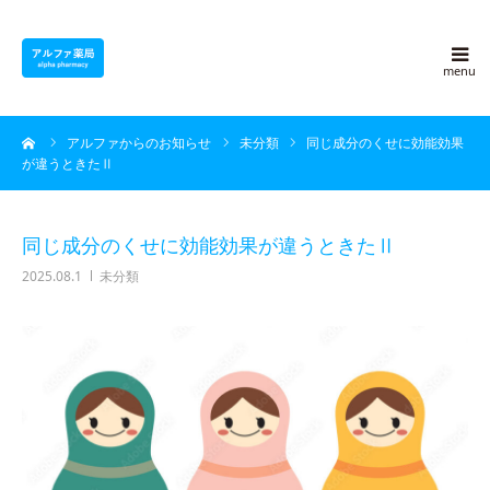
アルファ薬局について
ーム
アルファからのお知らせ
未分類
同じ成分のくせに効能効果
採用情報
が違うときたⅡ
よくある質問
同じ成分のくせに効能効果が違うときたⅡ
2025.08.1
未分類
アルファ豆知識
ブログ
会社概要
お問い合わせ