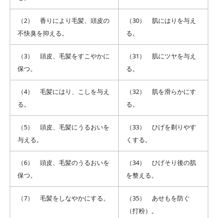
（2） 香りにより毛髪、頭皮の
（30） 肌にはりを与え
不快臭を抑える。
る。
（3） 頭皮、毛髪をすこやかに
（31） 肌にツヤを与え
保つ。
る。
（4） 毛髪にはり、こしを与え
（32） 肌を滑らかにす
る。
る。
（5） 頭皮、毛髪にうるおいを
（33） ひげを剃りやす
与える。
くする。
（6） 頭皮、毛髪のうるおいを
（34） ひげそり後の肌
保つ。
を整える。
（7） 毛髪をしなやかにする。
（35） あせもを防ぐ
（打粉）。