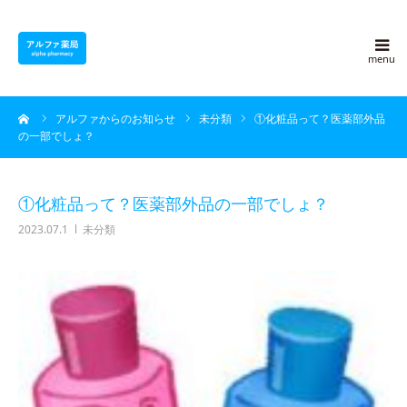
アルファ薬局について
ーム
アルファからのお知らせ
未分類
①化粧品って？医薬部外品
採用情報
の一部でしょ？
よくある質問
①化粧品って？医薬部外品の一部でしょ？
2023.07.1
未分類
アルファ豆知識
ブログ
会社概要
お問い合わせ