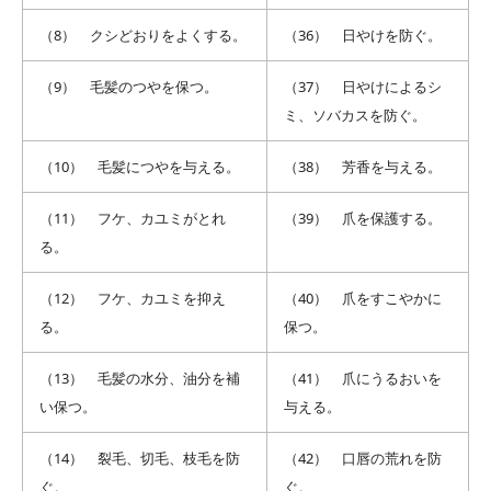
（8） クシどおりをよくする。
（36） 日やけを防ぐ。
（9） 毛髪のつやを保つ。
（37） 日やけによるシ
ミ、ソバカスを防ぐ。
（10） 毛髪につやを与える。
（38） 芳香を与える。
（11） フケ、カユミがとれ
（39） 爪を保護する。
る。
（12） フケ、カユミを抑え
（40） 爪をすこやかに
る。
保つ。
（13） 毛髪の水分、油分を補
（41） 爪にうるおいを
い保つ。
与える。
（14） 裂毛、切毛、枝毛を防
（42） 口唇の荒れを防
ぐ。
ぐ。