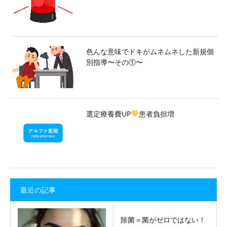
色んな意味でドキがムネムネした新規個
別指導〜その①〜
選定療養費UP
患者負担増
最近の記事
除菌＝菌がゼロではない！