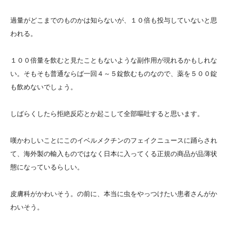
過量がどこまでのものかは知らないが、１０倍も投与していないと思
われる。
１００倍量を飲むと見たこともないような副作用が現れるかもしれな
い。そもそも普通ならば一回４～５錠飲むものなので、薬を５００錠
も飲めないでしょう。
しばらくしたら拒絶反応とか起こして全部嘔吐すると思います。
嘆かわしいことにこのイベルメクチンのフェイクニュースに踊らされ
て、海外製の輸入ものではなく日本に入ってくる正規の商品が品薄状
態になっているらしい。
皮膚科がかわいそう。の前に、本当に虫をやっつけたい患者さんがか
わいそう。