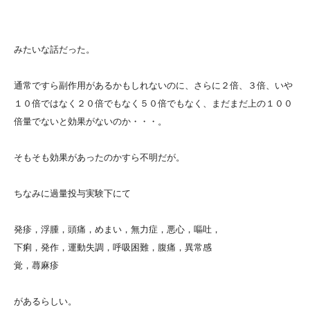
みたいな話だった。
通常ですら副作用があるかもしれないのに、さらに２倍、３倍、いや
１０倍ではなく２０倍でもなく５０倍でもなく、まだまだ上の１００
倍量でないと効果がないのか・・・。
そもそも効果があったのかすら不明だが。
ちなみに過量投与実験下にて
発疹，浮腫，頭痛，めまい，無力症，悪心，嘔吐，
下痢，発作，運動失調，呼吸困難，腹痛，異常感
覚，蕁麻疹
があるらしい。