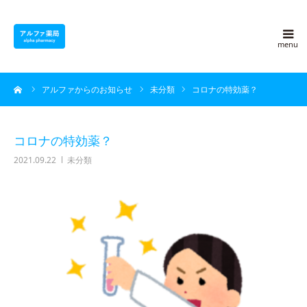
アルファ薬局について
ーム
アルファからのお知らせ
未分類
コロナの特効薬？
採用情報
よくある質問
コロナの特効薬？
2021.09.22
未分類
アルファ豆知識
ブログ
会社概要
お問い合わせ