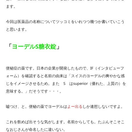
ます。
今回は医薬品の名称についてツッコミをいれつつ幾つか書いていこう
と思います。
「
ヨーデルS糖衣錠
」
便秘症の薬です。日本の企業が開発したもので、IF（インタビューフ
ォーム）を確認すると名前の由来は「スイスのヨーデルの爽やかな感
じをイメージさせるため。また S はsuperior（優れた、上質の）を
意味する。」だそうです・・・。
嘘つけ、と。便秘の薬でヨーデルは
よー出る
しか連想しないですよ。
これを飲めば出そうな気がします。名前からしても。たぶんそこそこ
なおじさんが命名したに違いない。