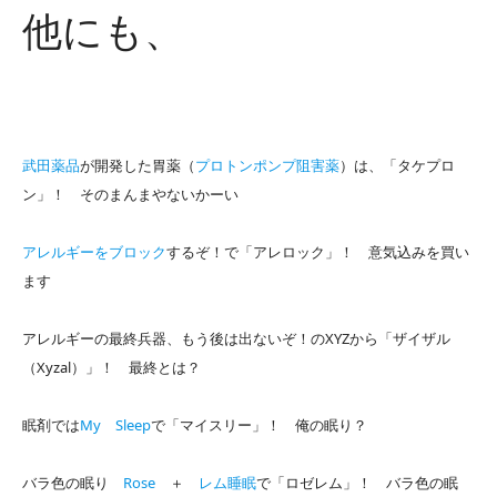
他にも、
武田薬品
が開発した胃薬（
プロトンポンプ阻害薬
）は、「タケプロ
ン」！ そのまんまやないかーい
アレルギーをブロック
するぞ！で「アレロック」！ 意気込みを買い
ます
アレルギーの最終兵器、もう後は出ないぞ！のXYZから「ザイザル
（Xyzal）」！ 最終とは？
眠剤では
My Sleep
で「マイスリー」！ 俺の眠り？
バラ色の眠り
Rose
＋
レム睡眠
で「ロゼレム」！ バラ色の眠