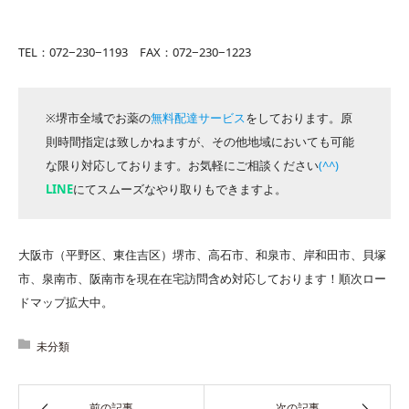
TEL：072−230−1193 FAX：072−230−1223
※堺市全域でお薬の
無料配達サービス
をしております。原
則時間指定は致しかねますが、その他地域においても可能
な限り対応しております。お気軽にご相談ください
(^^)
LINE
にてスムーズなやり取りもできますよ。
大阪市（平野区、東住吉区）堺市、高石市、和泉市、岸和田市、貝塚
市、泉南市、阪南市を現在在宅訪問含め対応しております！順次ロー
ドマップ拡大中。
未分類
前の記事
次の記事