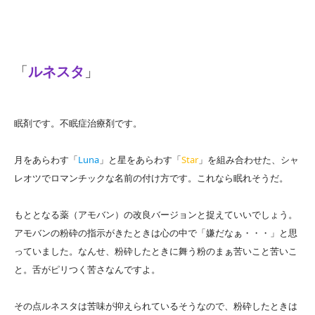
「
ルネスタ
」
眠剤です。不眠症治療剤です。
月をあらわす「
Luna
」と星をあらわす「
Star
」を組み合わせた、シャ
レオツでロマンチックな名前の付け方です。これなら眠れそうだ。
もととなる薬（アモバン）の改良バージョンと捉えていいでしょう。
アモバンの粉砕の指示がきたときは心の中で「嫌だなぁ・・・」と思
っていました。なんせ、粉砕したときに舞う粉のまぁ苦いこと苦いこ
と。舌がピリつく苦さなんですよ。
その点ルネスタは苦味が抑えられているそうなので、粉砕したときは