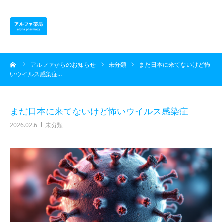
アルファ薬局について
ーム
アルファからのお知らせ
未分類
まだ日本に来てないけど怖
採用情報
いウイルス感染症…
よくある質問
まだ日本に来てないけど怖いウイルス感染症
2026.02.6
未分類
アルファ豆知識
ブログ
会社概要
お問い合わせ