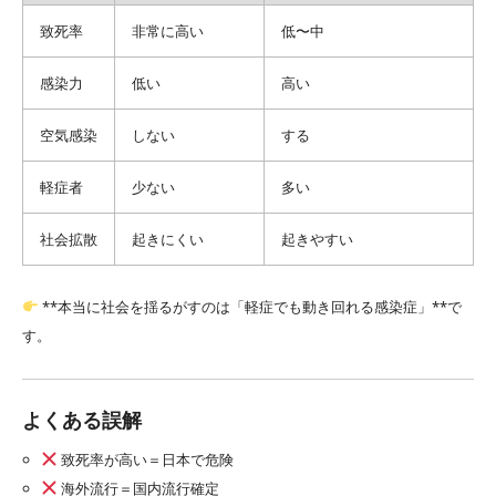
致死率
非常に高い
低〜中
感染力
低い
高い
空気感染
しない
する
軽症者
少ない
多い
社会拡散
起きにくい
起きやすい
**本当に社会を揺るがすのは「軽症でも動き回れる感染症」**で
す。
よくある誤解
致死率が高い＝日本で危険
海外流行＝国内流行確定