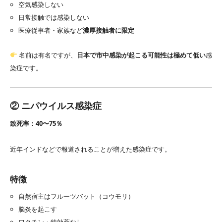
空気感染しない
日常接触では感染しない
医療従事者・家族など
濃厚接触者に限定
名前は有名ですが、
日本で市中感染が起こる可能性は極めて低い
感
染症です。
② ニパウイルス感染症
致死率：40〜75％
近年インドなどで報道されることが増えた感染症です。
特徴
自然宿主はフルーツバット（コウモリ）
脳炎を起こす
ワクチン・特効薬なし