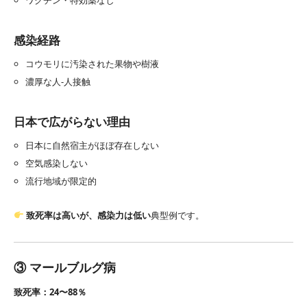
感染経路
コウモリに汚染された果物や樹液
濃厚な人‐人接触
日本で広がらない理由
日本に自然宿主がほぼ存在しない
空気感染しない
流行地域が限定的
致死率は高いが、感染力は低い
典型例です。
③ マールブルグ病
致死率：24〜88％