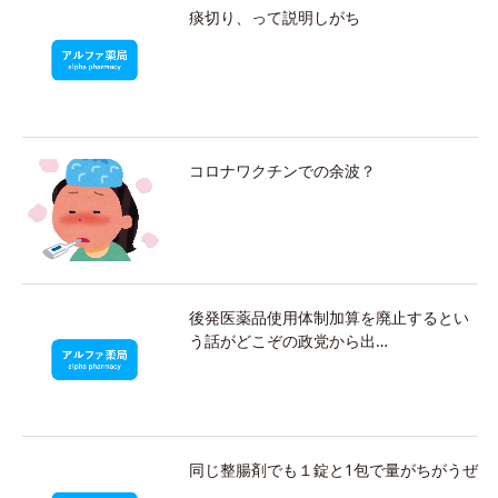
痰切り、って説明しがち
コロナワクチンでの余波？
後発医薬品使用体制加算を廃止するとい
う話がどこぞの政党から出…
同じ整腸剤でも１錠と1包で量がちがうぜ