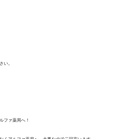
さい。
ルファ薬局へ！
なくアルファ薬局へ。大事なので二回言います。