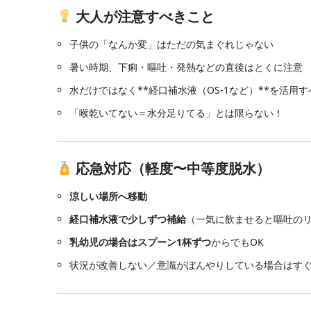
大人が注意すべきこと
子供の「なんか変」はただの気まぐれじゃない
暑い時期、下痢・嘔吐・発熱などの直後はとくに注意
水だけではなく**経口補水液（OS-1など）**を活用す
「喉乾いてない＝水分足りてる」とは限らない！
応急対応（軽度〜中等度脱水）
涼しい場所へ移動
経口補水液で少しずつ補給
（一気に飲ませると嘔吐の
乳幼児の場合はスプーン1杯ずつ
からでもOK
状況が改善しない／意識がぼんやりしている場合はす