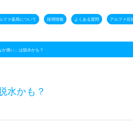
ルファ薬局について
採用情報
よくある質問
アルファ豆
なか痛い」は脱水かも？
脱水かも？