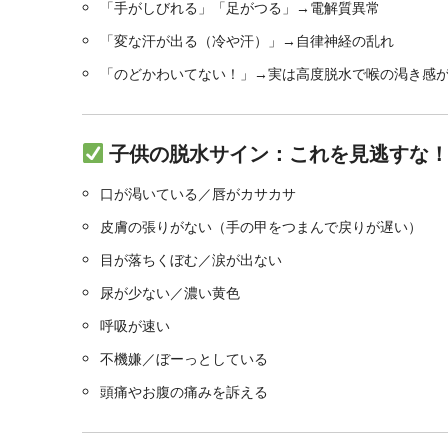
「手がしびれる」「足がつる」→電解質異常
「変な汗が出る（冷や汗）」→自律神経の乱れ
「のどかわいてない！」→実は高度脱水で喉の渇き感
子供の脱水サイン：これを見逃すな
口が渇いている／唇がカサカサ
皮膚の張りがない（手の甲をつまんで戻りが遅い）
目が落ちくぼむ／涙が出ない
尿が少ない／濃い黄色
呼吸が速い
不機嫌／ぼーっとしている
頭痛やお腹の痛みを訴える