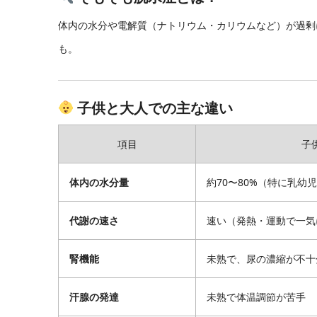
体内の水分や電解質（ナトリウム・カリウムなど）が過剰
も。
子供と大人での主な違い
項目
子
体内の水分量
約70〜80%（特に乳幼
代謝の速さ
速い（発熱・運動で一気
腎機能
未熟で、尿の濃縮が不十
汗腺の発達
未熟で体温調節が苦手