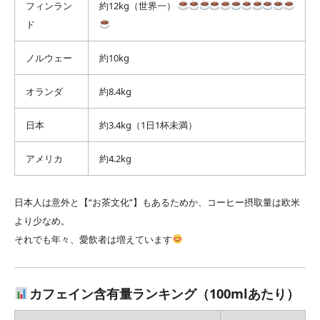
フィンラン
約12kg（世界一）
ド
ノルウェー
約10kg
オランダ
約8.4kg
日本
約3.4kg（1日1杯未満）
アメリカ
約4.2kg
日本人は意外と【“お茶文化”】もあるためか、コーヒー摂取量は欧米
より少なめ。
それでも年々、愛飲者は増えています
カフェイン含有量ランキング（100mlあたり）