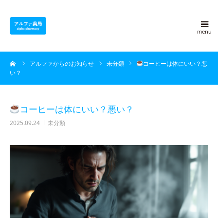
アルファ薬局について
ーム
アルファからのお知らせ
未分類
コーヒーは体にいい？悪
採用情報
い？
よくある質問
コーヒーは体にいい？悪い？
2025.09.24
未分類
アルファ豆知識
ブログ
会社概要
お問い合わせ