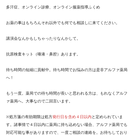
多汗症、オンライン診療、オンライン服薬指導ふくめ
お薬の事はもちろんそれ以外でも何でも相談しに来てください。
講演会なんかもしちゃったりなんかして。
抗原検査キット（唾液・鼻腔）あります。
待ち時間の短縮に貢献中。待ち時間でお悩みの方は是非アルファ薬局
へ！
もう一度。薬局での待ち時間が長いと思われる方は、もれなくアルフ
ァ薬局へ。大事なので二回言います。
※処方箋の有効期限は処方
発行日を含め４日以内
と定められていま
す。諸事情で４日以内に薬局に持ち込めない場合、アルファ薬局でも
対応可能な事がありますので、一度ご相談の連絡を。お待ちしており