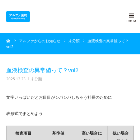
アルファ薬局について
ーム
アルファからのお知らせ
未分類
血液検査の異常値って？
採用情報
vol2
よくある質問
血液検査の異常値って？vol2
2025.12.23
未分類
アルファ豆知識
文字いっぱいだとお目目がシパシパしちゃう社長のために
ブログ
表形式でまとめよう
会社概要
検査項目
基準値
高い場合に
低い場合
お問い合わせ