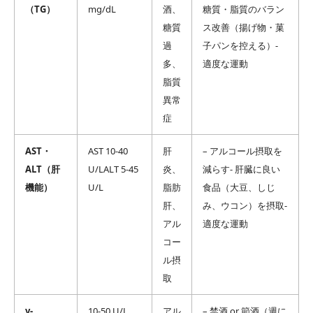
（TG）
mg/dL
酒、
糖質・脂質のバラン
糖質
ス改善（揚げ物・菓
過
子パンを控える）-
多、
適度な運動
脂質
異常
症
AST・
AST 10-40
肝
– アルコール摂取を
ALT（肝
U/LALT 5-45
炎、
減らす- 肝臓に良い
機能）
U/L
脂肪
食品（大豆、しじ
肝、
み、ウコン）を摂取-
アル
適度な運動
コー
ル摂
取
γ-
10-50 U/L
アル
– 禁酒 or 節酒（週に