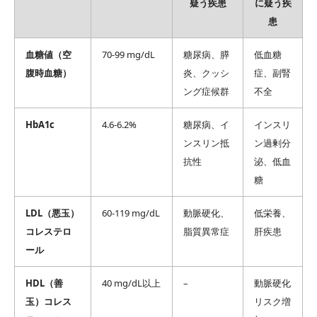
疑う疾患
に疑う疾
患
血糖値（空
70-99 mg/dL
糖尿病、膵
低血糖
腹時血糖）
炎、クッシ
症、副腎
ング症候群
不全
HbA1c
4.6-6.2%
糖尿病、イ
インスリ
ンスリン抵
ン過剰分
抗性
泌、低血
糖
LDL（悪玉）
60-119 mg/dL
動脈硬化、
低栄養、
コレステロ
脂質異常症
肝疾患
ール
HDL（善
40 mg/dL以上
–
動脈硬化
玉）コレス
リスク増