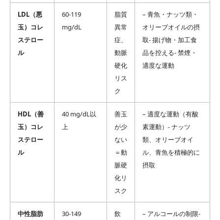
LDL（悪
60-119
脂質
– 青魚・ナッツ類・
玉）コレ
mg/dL
異常
オリーブオイルの摂
ステロー
症、
取- 揚げ物・加工食
ル
動脈
品を控える- 禁煙・
硬化
適度な運動
リス
ク
HDL（善
40 mg/dL以
善玉
– 適度な運動（有酸
玉）コレ
上
が少
素運動）- ナッツ
ステロー
ない
類、オリーブオイ
ル
＝動
ル、青魚を積極的に
脈硬
摂取
化リ
スク
中性脂肪
30-149
飲
– アルコールの制限-