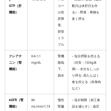
GTP（肝
コー
数日は休肝日を作
機能）
ル性
る）- 野菜・果物を
肝障
多く摂る
害、
胆管
トラ
ブル
クレアチ
0.6-1.1
腎機
– 塩分摂取を控える
ニン（腎
mg/dL
能低
（目安：1日6g未
機能）
下、
満）- 水分をしっか
脱水
り摂る- 高たんぱく
食を控える（赤身肉
など）
eGFR（腎
90
慢性
– 塩分制限（加工食
機能）
mL/min/1.73
腎臓
品を減らす）- 血圧