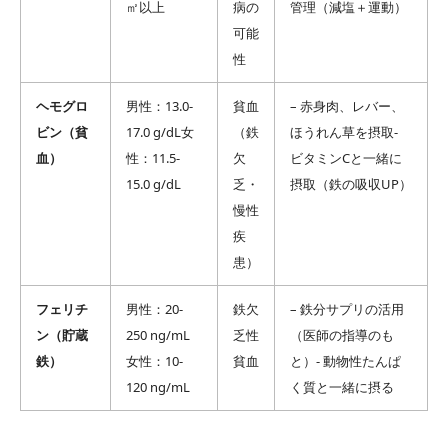
㎡以上
病の
管理（減塩＋運動）
可能
性
ヘモグロ
男性：13.0-
貧血
– 赤身肉、レバー、
ビン（貧
17.0 g/dL女
（鉄
ほうれん草を摂取-
血）
性：11.5-
欠
ビタミンCと一緒に
15.0 g/dL
乏・
摂取（鉄の吸収UP）
慢性
疾
患）
フェリチ
男性：20-
鉄欠
– 鉄分サプリの活用
ン（貯蔵
250 ng/mL
乏性
（医師の指導のも
鉄）
女性：10-
貧血
と）- 動物性たんぱ
120 ng/mL
く質と一緒に摂る