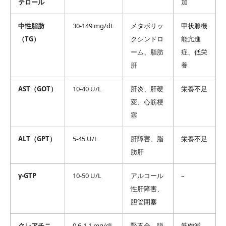
テロール
加
中性脂肪
30-149 mg/dL
メタボリッ
甲状腺機
（TG）
クシンドロ
能亢進
ーム、脂肪
症、低栄
肝
養
AST（GOT）
10-40 U/L
肝炎、肝硬
栄養不足
変、心筋梗
塞
ALT（GPT）
5-45 U/L
肝障害、脂
栄養不足
肪肝
γ-GTP
10-50 U/L
アルコール
–
性肝障害、
胆管閉塞
クレアチニ
0.6-1.1 mg/dL
腎不全、脱
筋肉減