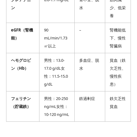
ン
水
少、低栄
養
eGFR（腎機
90
–
腎機能低
能）
mL/min/1.73
下、慢性
㎡以上
腎臓病
ヘモグロビ
男性：13.0-
多血症、脱
貧血（鉄
ン（Hb）
17.0 g/dL女
水
欠乏性、
性：11.5-15.0
慢性疾
g/dL
患）
フェリチン
男性：20-250
鉄過剰症
鉄欠乏性
（貯蔵鉄）
ng/mL女性：
貧血
10-120 ng/mL