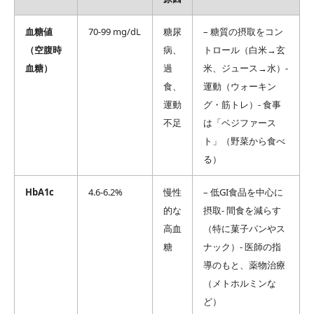
血糖値
70-99 mg/dL
糖尿
– 糖質の摂取をコン
（空腹時
病、
トロール（白米→玄
血糖）
過
米、ジュース→水）-
食、
運動（ウォーキン
運動
グ・筋トレ）- 食事
不足
は「ベジファース
ト」（野菜から食べ
る）
HbA1c
4.6-6.2%
慢性
– 低GI食品を中心に
的な
摂取- 間食を減らす
高血
（特に菓子パンやス
糖
ナック）- 医師の指
導のもと、薬物治療
（メトホルミンな
ど）