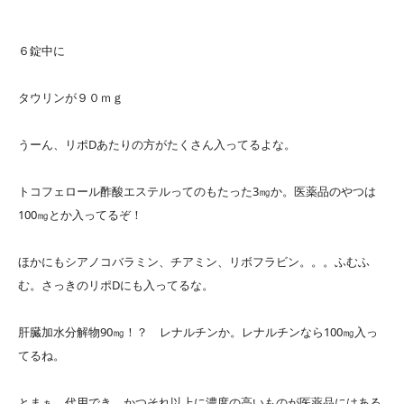
６錠中に
タウリンが９０ｍｇ
うーん、リポDあたりの方がたくさん入ってるよな。
トコフェロール酢酸エステルってのもたった3㎎か。医薬品のやつは
100㎎とか入ってるぞ！
ほかにもシアノコバラミン、チアミン、リボフラビン。。。ふむふ
む。さっきのリポDにも入ってるな。
肝臓加水分解物90㎎！？ レナルチンか。レナルチンなら100㎎入っ
てるね。
とまぁ、代用でき、かつそれ以上に濃度の高いものが医薬品にはある