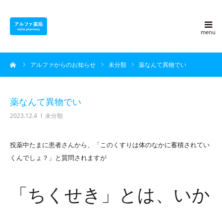
アルファ薬局について
ーム
アルファからのお知らせ
未分類
薬なんて異物でい
採用情報
よくある質問
薬なんて異物でい
2023.12.4
未分類
アルファ豆知識
投薬中たまに患者さんから、「このくすりは体のなかに蓄積されてい
ブログ
くんでしょ？」と質問されますが
会社概要
「ちくせき」とは、いか
お問い合わせ