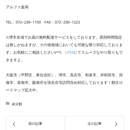
アルファ薬局
TEL：072−230−1193 FAX：072−230−1223
※堺市全域でお薬の無料配達サービスをしております。原則時間指定
は致しかねますが、その他地域においても可能な限り対応しておりま
す。お気軽にご相談ください(^^)
LINE
にてスムーズなやり取りもで
きますよ。
大阪市（平野区、東住吉区）、堺市、高石市、和泉市、岸和田市、貝
塚市、泉南市、阪南市を現在在宅訪問含め対応しております！順次ロ
ードマップ拡大中。
未分類
前の記事
次の記事