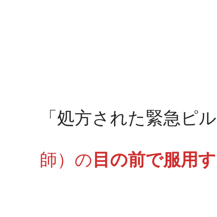
「処方された緊急ピル
師）の
目の前で服用す