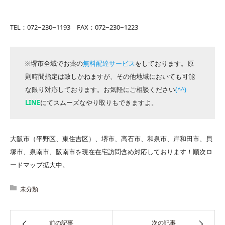
TEL：072−230−1193 FAX：072−230−1223
※堺市全域でお薬の
無料配達サービス
をしております。原
則時間指定は致しかねますが、その他地域においても可能
な限り対応しております。お気軽にご相談ください
(^^)
LINE
にてスムーズなやり取りもできますよ。
大阪市（平野区、東住吉区）、堺市、高石市、和泉市、岸和田市、貝
塚市、泉南市、阪南市を現在在宅訪問含め対応しております！順次ロ
ードマップ拡大中。
未分類
前の記事
次の記事