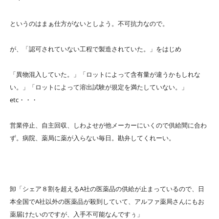
というのはまぁ仕方がないとしよう。不可抗力なので。
が、「認可されていない工程で製造されていた。」をはじめ
「異物混入していた。」「ロットによって含有量が違うかもしれな
い。」「ロットによって溶出試験が規定を満たしていない。」
etc・・・
営業停止、自主回収、しわよせが他メーカーにいくので供給間に合わ
ず。病院、薬局に薬が入らない毎日。勘弁してくれーい。
卸「シェア８割を超えるA社の医薬品の供給が止まっているので、日
本全国でA社以外の医薬品が殺到していて、アルファ薬局さんにもお
薬届けたいのですが、入手不可能なんですぅ」