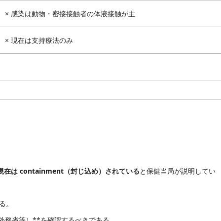
× 感染は動物・密接接触者の体液接触が主
× 現在は支持療法のみ
は containment（封じ込め）されている
と保健当局が説明してい
る。
外務省等）**を確認するべきである。