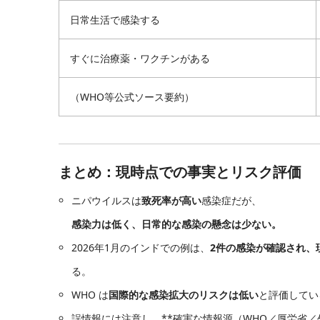
日常生活で感染する
すぐに治療薬・ワクチンがある
（WHO等公式ソース要約）
まとめ：現時点での事実とリスク評価
ニパウイルスは
致死率が高い
感染症だが、
感染力は低く、日常的な感染の懸念は少ない。
2026年1月のインドでの例は、
2件の感染が確認され、現在
る。
WHO は
国際的な感染拡大のリスクは低い
と評価してい
誤情報には注意し、**確実な情報源（WHO／厚労省／