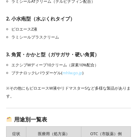
ラミシールATクリーム（テルビナフィン配合）
2. 小水疱型（水ぶくれタイプ）
ピロエースZ液
ラミシールプラスクリーム
3. 角質・かかと型（ガサガサ・硬い角質）
エクシブWディープ10クリーム（尿素10%配合）
ブテナロックLパウダーゲル(
mhlw.go.jp
)
※その他にもピロエースW液やリドマスターSなど多様な製品がありま
す。
用途別一覧表
症状
医療用（処方薬）
OTC（市販薬）例