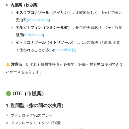
内服薬（飲み薬）
ホスラブコナゾール（ネイリン）
：比較的新しく、3ヶ月で高い
完治率(
mixonline.jp
)
テルビナフィン（ラミシール錠）
：長年の実績あり、6ヶ月程度
服用(
mhlw.go.jp
)
イトラコナゾール（イトリゾール）
：パルス療法（1週服用×3）
で使われることが多い(
mixonline.jp
)
注意点
：いずれも肝機能検査が必要で、妊娠・授乳中は使用できな
いケースもあります。
OTC（市販薬）
1. 趾間型（指の間の水虫用）
ブテナロックVαスプレー
メンソレータム エクシブEX液