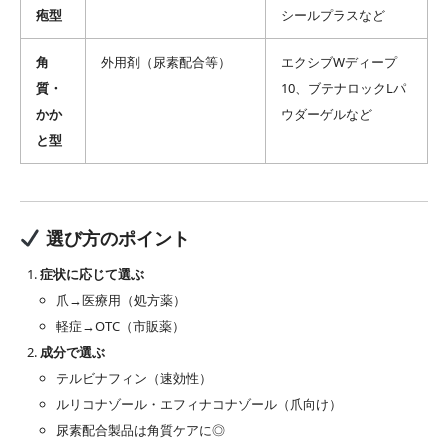
疱型
シールプラスなど
角
外用剤（尿素配合等）
エクシブWディープ
質・
10、ブテナロックLパ
かか
ウダーゲルなど
と型
選び方のポイント
症状に応じて選ぶ
爪→医療用（処方薬）
軽症→OTC（市販薬）
成分で選ぶ
テルビナフィン（速効性）
ルリコナゾール・エフィナコナゾール（爪向け）
尿素配合製品は角質ケアに◎