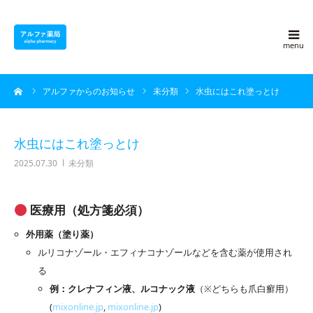
アルファ薬局について
ーム
アルファからのお知らせ
未分類
水虫にはこれ塗っとけ
採用情報
よくある質問
水虫にはこれ塗っとけ
2025.07.30
未分類
アルファ豆知識
医療用（処方箋必須）
ブログ
外用薬（塗り薬）
ルリコナゾール・エフィナコナゾールなどを含む薬が使用され
会社概要
る
例：クレナフィン液、ルコナック液
（※どちらも爪白癬用）
お問い合わせ
(
mixonline.jp
,
mixonline.jp
)