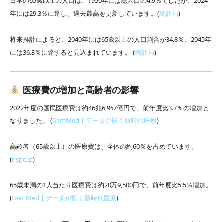
日本の65歳以上の人口は、1950年には総人口の4.9％でしたが、2024
年には29.3％に達し、過去最高を更新しています。(
統計局
)
将来推計によると、2040年には65歳以上の人口割合が34.8％、2045年
には36.3％に達すると見込まれています。 (
統計局
)
医療費の増加と高齢者の影響
2022年度の国民医療費は約46兆6,967億円で、前年度比3.7％の増加と
なりました。 (
GemMed | データが拓く新時代医療
)
高齢者（65歳以上）の医療費は、全体の約60％を占めています。
(
nspc.jp
)
65歳未満の1人当たり医療費は約20万9,500円で、前年度比5.5％増加。
(
GemMed | データが拓く新時代医療
)