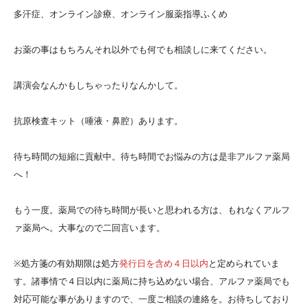
多汗症、オンライン診療、オンライン服薬指導ふくめ
お薬の事はもちろんそれ以外でも何でも相談しに来てください。
講演会なんかもしちゃったりなんかして。
抗原検査キット（唾液・鼻腔）あります。
待ち時間の短縮に貢献中。待ち時間でお悩みの方は是非アルファ薬局
へ！
もう一度。薬局での待ち時間が長いと思われる方は、もれなくアルフ
ァ薬局へ。大事なので二回言います。
※処方箋の有効期限は処方
発行日を含め４日以内
と定められていま
す。諸事情で４日以内に薬局に持ち込めない場合、アルファ薬局でも
対応可能な事がありますので、一度ご相談の連絡を。お待ちしており