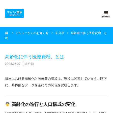
アルファ薬局について
ーム
アルファからのお知らせ
未分類
高齢化に伴う医療費増、と
採用情報
は
よくある質問
高齢化に伴う医療費増、とは
2025.06.27
未分類
アルファ豆知識
日本における高齢化と医療費の増加は、密接に関連しています。以下
ブログ
に、具体的なデータを基にその関係を説明します。
会社概要
高齢化の進行と人口構成の変化
お問い合わせ